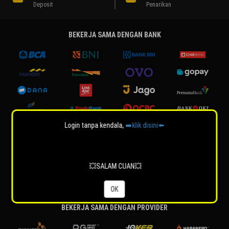
Deposit
Penarikan
BEKERJA SAMA DENGAN BANK
Login tanpa kendala,
➡️klik disini⬅️
💥SALAM CUAN💥
BEKERJA SAMA DENGAN PROVIDER