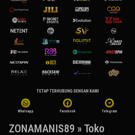
TETAP TERHUBUNG DENGAN KAMI
Whatsapp
Facebook
Telegram
ZONAMANIS89 » Toko