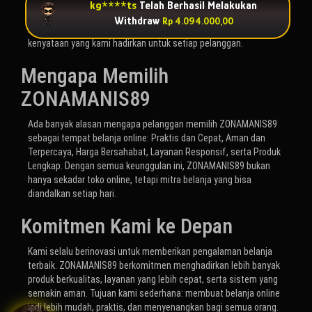
Selain itu, kami juga rutin menghadirkan promo dan penawaran
kg****ts
Telah Berhasil Melakukan
spesial yang membuat pengalaman belanja Anda semakin
Withdraw
Rp 4.094.000,00
menyenangkan. Belanja hemat bukan sekadar slogan, melainkan
kenyataan yang kami hadirkan untuk setiap pelanggan.
Mengapa Memilih
ZONAMANIS89
Ada banyak alasan mengapa pelanggan memilih ZONAMANIS89
sebagai tempat belanja online: Praktis dan Cepat, Aman dan
Terpercaya, Harga Bersahabat, Layanan Responsif, serta Produk
Lengkap. Dengan semua keunggulan ini, ZONAMANIS89 bukan
hanya sekadar toko online, tetapi mitra belanja yang bisa
diandalkan setiap hari.
Komitmen Kami ke Depan
Kami selalu berinovasi untuk memberikan pengalaman belanja
terbaik. ZONAMANIS89 berkomitmen menghadirkan lebih banyak
produk berkualitas, layanan yang lebih cepat, serta sistem yang
semakin aman. Tujuan kami sederhana: membuat belanja online
jadi lebih mudah, praktis, dan menyenangkan bagi semua orang.