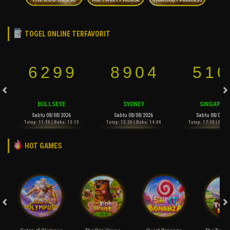
TOGEL ONLINE TERFAVORIT
6
2
9
9
8
9
0
4
5
1
0
BULLSEYE
SYDNEY
SINGAPOR
Sabtu 08/08/2026
Sabtu 08/08/2026
Sabtu 08/08/2
Tutup: 11:30 | Buka: 13:15
Tutup: 13:30 | Buka: 14:00
Tutup: 17:30 | Buka
HOT GAMES